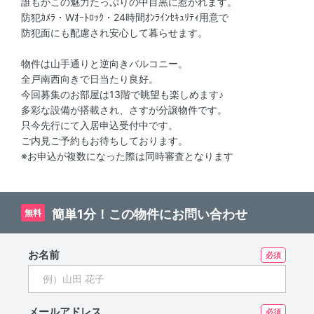
誰もがこの魅力たっぷりの中目黒に惹かれます。
防犯ｶﾒﾗ・Wｵｰﾄﾛｯｸ・24時間ｵﾝﾗｲﾝｾｷｭﾘﾃｨ用意で
防犯面にも配慮され安心して暮らせます。
物件は山手通りと逆向きバルコニー。
全戸南西向きで日当たり良好。
今回募集のお部屋は13階で眺望も楽しめます♪
多彩な設備が搭載され、さすが分譲物件です。
只今先行にて入居申込受付中です。
ご内見ご予約もお待ちしております。
※お申込が複数になった際は同時審査となります
簡単1分！この物件にお問い合わせ
無料
お名前
メールアドレス