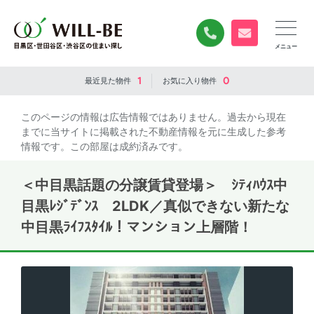
0120-840-834
無料お問い合
1
0
最近見た
物件
お気に入り
物件
このページの情報は広告情報ではありません。過去から現在
までに当サイトに掲載された不動産情報を元に生成した参考
情報です。この部屋は成約済みです。
＜中目黒話題の分譲賃貸登場＞ ｼﾃｨﾊｳｽ中
目黒ﾚｼﾞﾃﾞﾝｽ 2LDK／真似できない新たな
中目黒ﾗｲﾌｽﾀｲﾙ！マンション上層階！