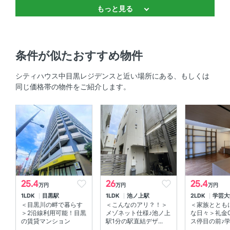
もっと見る
独立洗面台 、 温水洗浄便座 、 バストイレ別 、 浴室乾燥
機 、 追焚機能 、 追焚機能
キッチン
条件が似たおすすめ物件
対面式キッチン
シティハウス中目黒レジデンスと近い場所にある、もしくは
同じ価格帯の物件をご紹介します。
セキュリティ
オートロック 、 オートロック 、 ＴＶモニタ付きインター
ホン 、 防犯カメラ
室内設備
室内洗濯機置場 、 エアコン 、 床暖房
25.4
26
25.4
万円
万円
万円
部屋の特徴
1LDK
目黒駅
1LDK
池ノ上駅
2LDK
学芸大
＜目黒川の畔で暮らす
＜こんなのアリ？！＞
＜家族ととも
バルコニー 、 南向き 、 ウォークインクローゼット
＞2沿線利用可能！目黒
メゾネット仕様♪池ノ上
な日々＞礼金
の賃貸マンション
駅1分の駅直結デザ...
ス停目の前♪学芸